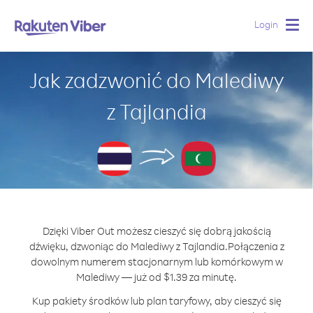
Login
Togg
navig
Jak zadzwonić do Malediwy
z Tajlandia
Dzięki Viber Out możesz cieszyć się dobrą jakością
dźwięku, dzwoniąc do Malediwy z Tajlandia.
Połączenia z
dowolnym numerem stacjonarnym lub komórkowym w
Malediwy — już od $1.39 za minutę.
Kup pakiety środków lub plan taryfowy, aby cieszyć się