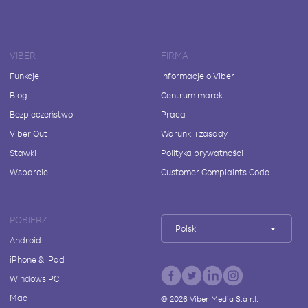
VIBER
FIRMA
Funkcje
Informacje o Viber
Blog
Centrum marek
Bezpieczeństwo
Praca
Viber Out
Warunki i zasady
Stawki
Polityka prywatności
Wsparcie
Customer Complaints Code
POBIERZ
Polski
Android
iPhone & iPad
Windows PC
Mac
©
2026
Viber Media S.à r.l.