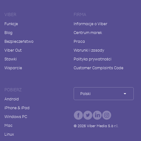
VIBER
FIRMA
Funkcje
Informacje o Viber
Blog
Centrum marek
Bezpieczeństwo
Praca
Viber Out
Warunki i zasady
Stawki
Polityka prywatności
Wsparcie
Customer Complaints Code
POBIERZ
Polski
Android
iPhone & iPad
Windows PC
Mac
©
2026
Viber Media S.à r.l.
Linux