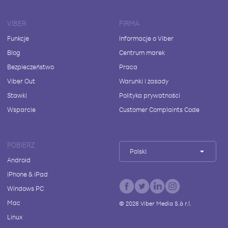
VIBER
FIRMA
Funkcje
Informacje o Viber
Blog
Centrum marek
Bezpieczeństwo
Praca
Viber Out
Warunki i zasady
Stawki
Polityka prywatności
Wsparcie
Customer Complaints Code
POBIERZ
Polski
Android
iPhone & iPad
Windows PC
Mac
©
2026
Viber Media S.à r.l.
Linux