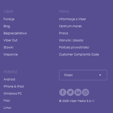
VIBER
FIRMA
Funkcje
Informacje o Viber
Blog
Centrum marek
Bezpieczeństwo
Praca
Viber Out
Warunki i zasady
Stawki
Polityka prywatności
Wsparcie
Customer Complaints Code
POBIERZ
Polski
Android
iPhone & iPad
Windows PC
Mac
©
2026
Viber Media S.à r.l.
Linux