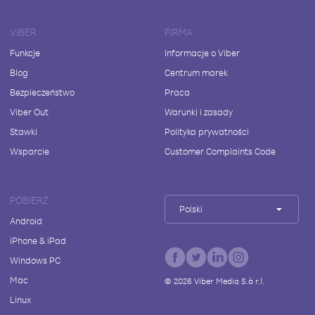
VIBER
FIRMA
Funkcje
Informacje o Viber
Blog
Centrum marek
Bezpieczeństwo
Praca
Viber Out
Warunki i zasady
Stawki
Polityka prywatności
Wsparcie
Customer Complaints Code
POBIERZ
Polski
Android
iPhone & iPad
Windows PC
Mac
©
2026
Viber Media S.à r.l.
Linux