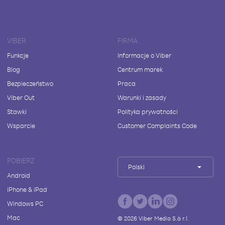
VIBER
FIRMA
Funkcje
Informacje o Viber
Blog
Centrum marek
Bezpieczeństwo
Praca
Viber Out
Warunki i zasady
Stawki
Polityka prywatności
Wsparcie
Customer Complaints Code
POBIERZ
Polski
Android
iPhone & iPad
Windows PC
Mac
©
2026
Viber Media S.à r.l.