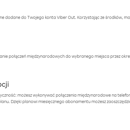
one dodane do Twojego konta Viber Out. Korzystając ze środków, m
anie połączeń międzynarodowych do wybranego miejsca przez okres
cji
tyczność: możesz wykonywać połączenia międzynarodowe na telefo
 planu. Dzięki planowi miesięcznego abonamentu możesz zaoszczędz