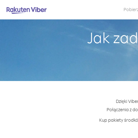
Pobier
Jak zad
Dzięki Vib
Połączenia z d
Kup pakiety środkó