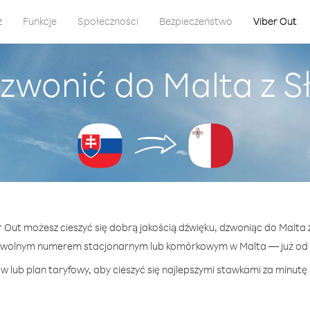
z
Funkcje
Społeczności
Bezpieczeństwo
Viber Out
zwonić do Malta z 
er Out możesz cieszyć się dobrą jakością dźwięku, dzwoniąc do Malta 
owolnym numerem stacjonarnym lub komórkowym w Malta — już od 5
w lub plan taryfowy, aby cieszyć się najlepszymi stawkami za minutę 