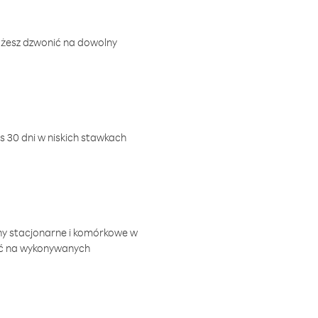
ożesz dzwonić na dowolny
 30 dni w niskich stawkach
ny stacjonarne i komórkowe w
ić na wykonywanych