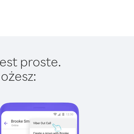
est proste.
ożesz: