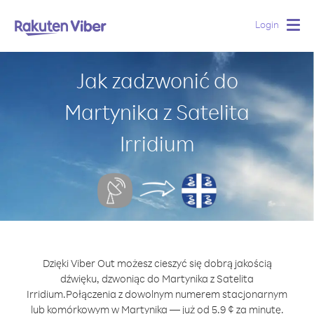
Login
Togg
navig
Jak zadzwonić do
Martynika z Satelita
Irridium
Dzięki Viber Out możesz cieszyć się dobrą jakością
dźwięku, dzwoniąc do Martynika z Satelita
Irridium.
Połączenia z dowolnym numerem stacjonarnym
lub komórkowym w Martynika — już od 5.9 ¢ za minutę.