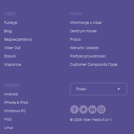
VIBER
FIRMA
Funkcje
Informacje o Viber
Blog
Centrum marek
Bezpieczeństwo
Praca
Viber Out
Warunki i zasady
Stawki
Polityka prywatności
Wsparcie
Customer Complaints Code
POBIERZ
Polski
Android
iPhone & iPad
Windows PC
Mac
©
2026
Viber Media S.à r.l.
Linux