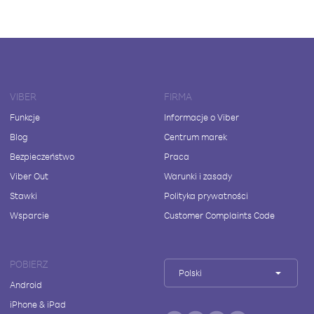
VIBER
FIRMA
Funkcje
Informacje o Viber
Blog
Centrum marek
Bezpieczeństwo
Praca
Viber Out
Warunki i zasady
Stawki
Polityka prywatności
Wsparcie
Customer Complaints Code
POBIERZ
Polski
Android
iPhone & iPad