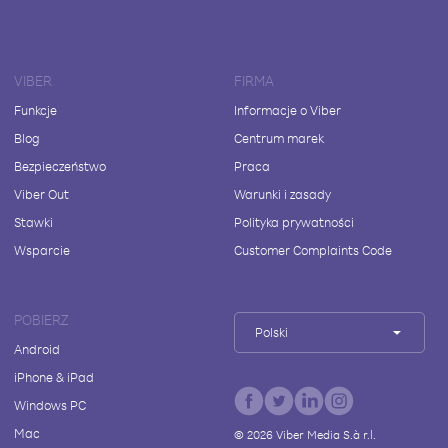
VIBER
FIRMA
Funkcje
Informacje o Viber
Blog
Centrum marek
Bezpieczeństwo
Praca
Viber Out
Warunki i zasady
Stawki
Polityka prywatności
Wsparcie
Customer Complaints Code
POBIERZ
Polski
Android
iPhone & iPad
Windows PC
Mac
©
2026
Viber Media S.à r.l.