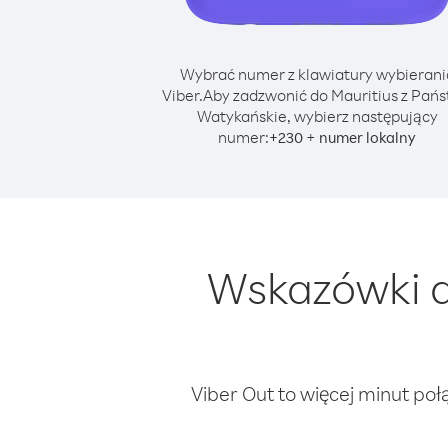
Wybrać numer z klawiatury wybierani
Viber.
Aby zadzwonić do Mauritius z Pań
Watykańskie, wybierz następujący
numer:
+
+
230
numer lokalny
Wskazówki d
Viber Out to więcej minut poł