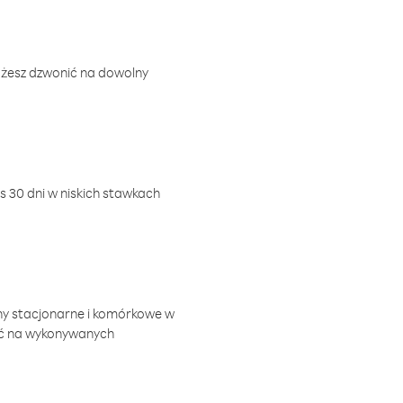
ożesz dzwonić na dowolny
 30 dni w niskich stawkach
ny stacjonarne i komórkowe w
ić na wykonywanych