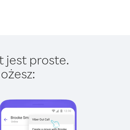
 jest proste.
ożesz: