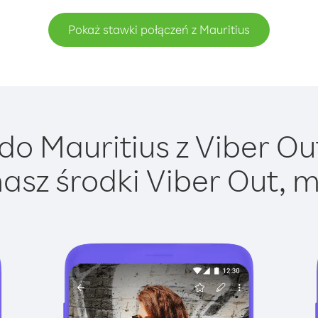
Pokaż stawki połączeń z Mauritius
o Mauritius z Viber Out
asz środki Viber Out, m