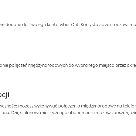
one dodane do Twojego konta Viber Out. Korzystając ze środków, m
anie połączeń międzynarodowych do wybranego miejsca przez okres
cji
tyczność: możesz wykonywać połączenia międzynarodowe na telefo
 planu. Dzięki planowi miesięcznego abonamentu możesz zaoszczędz