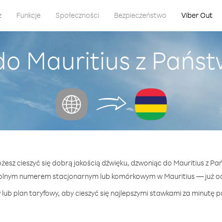
z
Funkcje
Społeczności
Bezpieczeństwo
Viber Out
do Mauritius z Pańs
ożesz cieszyć się dobrą jakością dźwięku, dzwoniąc do Mauritius z P
olnym numerem stacjonarnym lub komórkowym w Mauritius — już od 
lub plan taryfowy, aby cieszyć się najlepszymi stawkami za minutę po