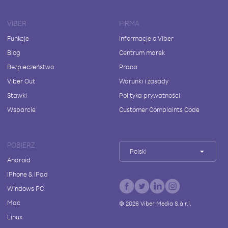
VIBER
FIRMA
Funkcje
Informacje o Viber
Blog
Centrum marek
Bezpieczeństwo
Praca
Viber Out
Warunki i zasady
Stawki
Polityka prywatności
Wsparcie
Customer Complaints Code
POBIERZ
Polski
Android
iPhone & iPad
Windows PC
Mac
©
2026
Viber Media S.à r.l.
Linux