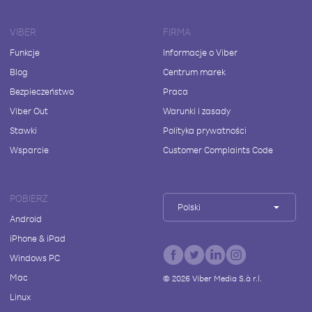
VIBER
FIRMA
Funkcje
Informacje o Viber
Blog
Centrum marek
Bezpieczeństwo
Praca
Viber Out
Warunki i zasady
Stawki
Polityka prywatności
Wsparcie
Customer Complaints Code
POBIERZ
Polski
Android
iPhone & iPad
Windows PC
Mac
©
2026
Viber Media S.à r.l.
Linux