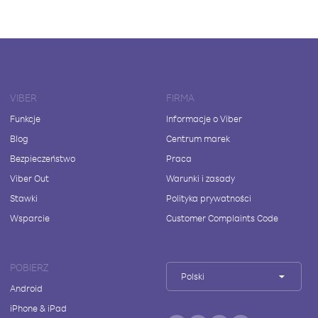
VIBER
FIRMA
Funkcje
Informacje o Viber
Blog
Centrum marek
Bezpieczeństwo
Praca
Viber Out
Warunki i zasady
Stawki
Polityka prywatności
Wsparcie
Customer Complaints Code
POBIERZ
Polski
Android
iPhone & iPad