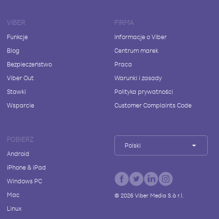
VIBER
FIRMA
Funkcje
Informacje o Viber
Blog
Centrum marek
Bezpieczeństwo
Praca
Viber Out
Warunki i zasady
Stawki
Polityka prywatności
Wsparcie
Customer Complaints Code
POBIERZ
Polski
Android
iPhone & iPad
Windows PC
Mac
©
2026
Viber Media S.à r.l.
Linux