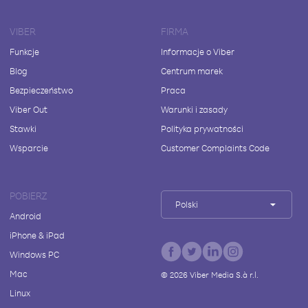
VIBER
FIRMA
Funkcje
Informacje o Viber
Blog
Centrum marek
Bezpieczeństwo
Praca
Viber Out
Warunki i zasady
Stawki
Polityka prywatności
Wsparcie
Customer Complaints Code
POBIERZ
Polski
Android
iPhone & iPad
Windows PC
Mac
©
2026
Viber Media S.à r.l.
Linux