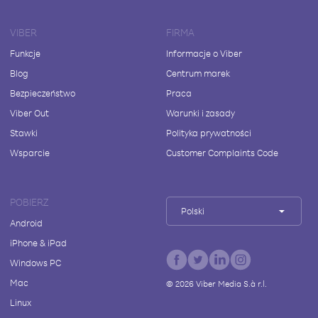
VIBER
FIRMA
Funkcje
Informacje o Viber
Blog
Centrum marek
Bezpieczeństwo
Praca
Viber Out
Warunki i zasady
Stawki
Polityka prywatności
Wsparcie
Customer Complaints Code
POBIERZ
Polski
Android
iPhone & iPad
Windows PC
Mac
©
2026
Viber Media S.à r.l.
Linux