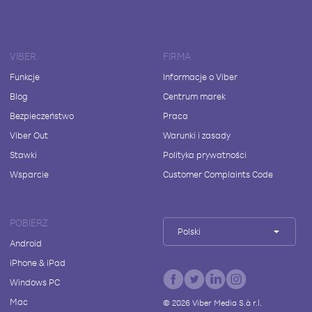
VIBER
FIRMA
Funkcje
Informacje o Viber
Blog
Centrum marek
Bezpieczeństwo
Praca
Viber Out
Warunki i zasady
Stawki
Polityka prywatności
Wsparcie
Customer Complaints Code
POBIERZ
Polski
Android
iPhone & iPad
Windows PC
Mac
©
2026
Viber Media S.à r.l.