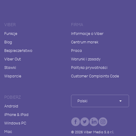
VIBER
FIRMA
Funkcje
Informacje o Viber
Blog
Centrum marek
Bezpieczeństwo
Praca
Viber Out
Warunki i zasady
Stawki
Polityka prywatności
Wsparcie
Customer Complaints Code
POBIERZ
Polski
Android
iPhone & iPad
Windows PC
Mac
©
2026
Viber Media S.à r.l.