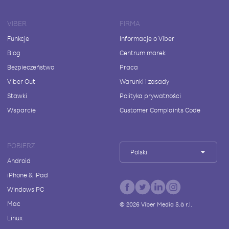
VIBER
FIRMA
Funkcje
Informacje o Viber
Blog
Centrum marek
Bezpieczeństwo
Praca
Viber Out
Warunki i zasady
Stawki
Polityka prywatności
Wsparcie
Customer Complaints Code
POBIERZ
Polski
Android
iPhone & iPad
Windows PC
Mac
©
2026
Viber Media S.à r.l.
Linux