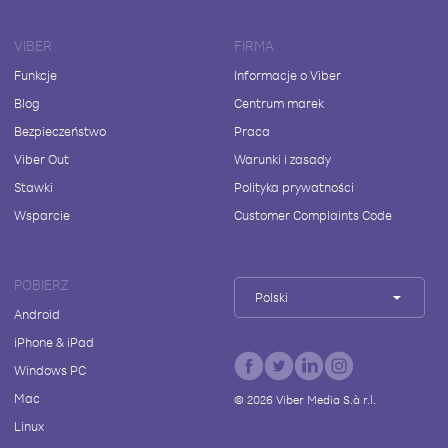
VIBER
FIRMA
Funkcje
Informacje o Viber
Blog
Centrum marek
Bezpieczeństwo
Praca
Viber Out
Warunki i zasady
Stawki
Polityka prywatności
Wsparcie
Customer Complaints Code
POBIERZ
Polski
Android
iPhone & iPad
Windows PC
Mac
©
2026
Viber Media S.à r.l.
Linux