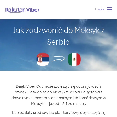
Login
Togg
navig
Jak zadzwonić do Meksyk z
Serbia
Dzięki Viber Out możesz cieszyć się dobrą jakością
dźwięku, dzwoniąc do Meksyk z Serbia.
Połączenia z
dowolnym numerem stacjonarnym lub komórkowym w
Meksyk — już od 1.2 ¢ za minutę.
Kup pakiety środków lub plan taryfowy, aby cieszyć się