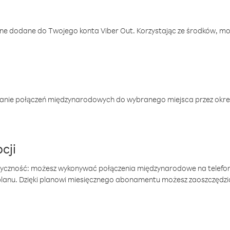
one dodane do Twojego konta Viber Out. Korzystając ze środków, m
anie połączeń międzynarodowych do wybranego miejsca przez okres
cji
tyczność: możesz wykonywać połączenia międzynarodowe na telefo
 planu. Dzięki planowi miesięcznego abonamentu możesz zaoszczędz