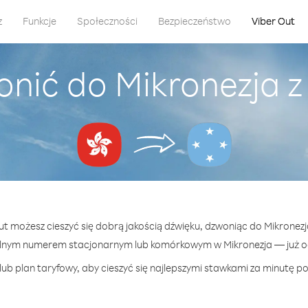
z
Funkcje
Społeczności
Bezpieczeństwo
Viber Out
onić do Mikronezja 
Out możesz cieszyć się dobrą jakością dźwięku, dzwoniąc do Mikronez
lnym numerem stacjonarnym lub komórkowym w Mikronezja — już od
ub plan taryfowy, aby cieszyć się najlepszymi stawkami za minutę po