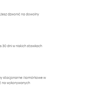
ożesz dzwonić na dowolny
 30 dni w niskich stawkach
ny stacjonarne i komórkowe w
ić na wykonywanych