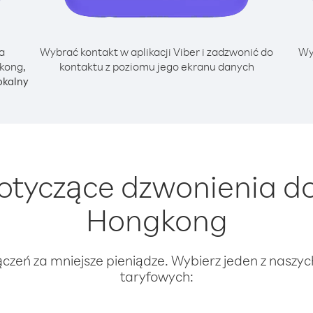
a
Wybrać kontakt w aplikacji Viber i zadzwonić do
Wy
kong,
kontaktu z poziomu jego ekranu danych
okalny
tyczące dzwonienia do
Hongkong
ączeń za mniejsze pieniądze. Wybierz jeden z naszy
taryfowych: