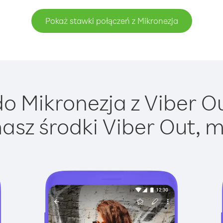
Pokaż stawki połączeń z Mikronezja
o Mikronezja z Viber Out
asz środki Viber Out, m