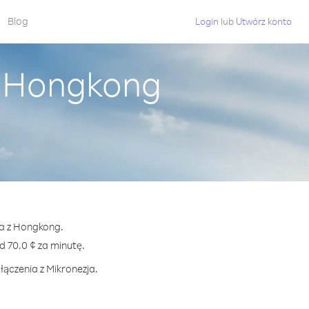
Blog
Login
lub
Utwórz konto
z Hongkong
ja z Hongkong.
 70.0 ¢ za minutę.
łączenia z Mikronezja.