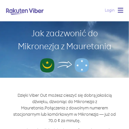
Login
Togg
navig
Jak zadzwonić do
Mikronezja z Mauretania
Dzięki Viber Out możesz cieszyć się dobrą jakością
dźwięku, dzwoniąc do Mikronezja z
Mauretania.
Połączenia z dowolnym numerem
stacjonarnym lub komórkowym w Mikronezja — już od
70.0 ¢ za minutę.