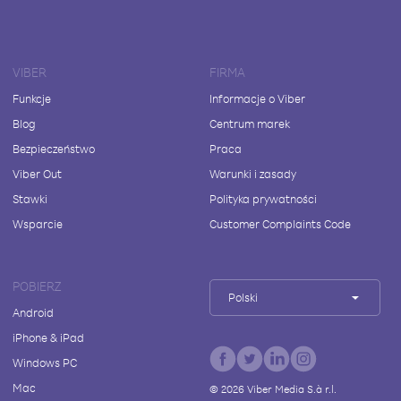
VIBER
FIRMA
Funkcje
Informacje o Viber
Blog
Centrum marek
Bezpieczeństwo
Praca
Viber Out
Warunki i zasady
Stawki
Polityka prywatności
Wsparcie
Customer Complaints Code
POBIERZ
Polski
Android
iPhone & iPad
Windows PC
Mac
©
2026
Viber Media S.à r.l.