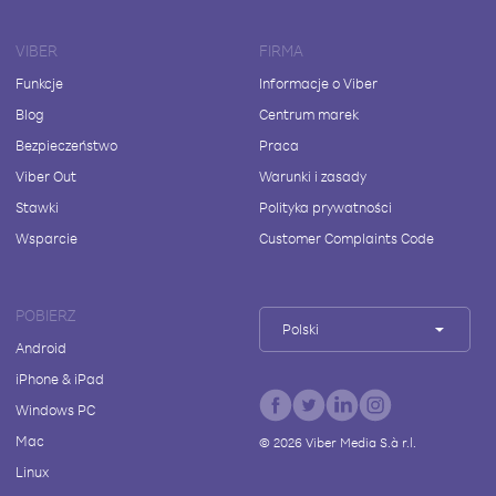
VIBER
FIRMA
Funkcje
Informacje o Viber
Blog
Centrum marek
Bezpieczeństwo
Praca
Viber Out
Warunki i zasady
Stawki
Polityka prywatności
Wsparcie
Customer Complaints Code
POBIERZ
Polski
Android
iPhone & iPad
Windows PC
Mac
©
2026
Viber Media S.à r.l.
Linux