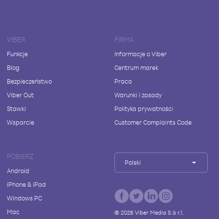
VIBER
FIRMA
Funkcje
Informacje o Viber
Blog
Centrum marek
Bezpieczeństwo
Praca
Viber Out
Warunki i zasady
Stawki
Polityka prywatności
Wsparcie
Customer Complaints Code
POBIERZ
Polski
Android
iPhone & iPad
Windows PC
Mac
©
2026
Viber Media S.à r.l.