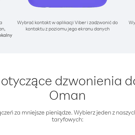
a
Wybrać kontakt w aplikacji Viber i zadzwonić do
Wy
an,
kontaktu z poziomu jego ekranu danych
okalny
otyczące dzwonienia d
Oman
ączeń za mniejsze pieniądze. Wybierz jeden z naszy
taryfowych: