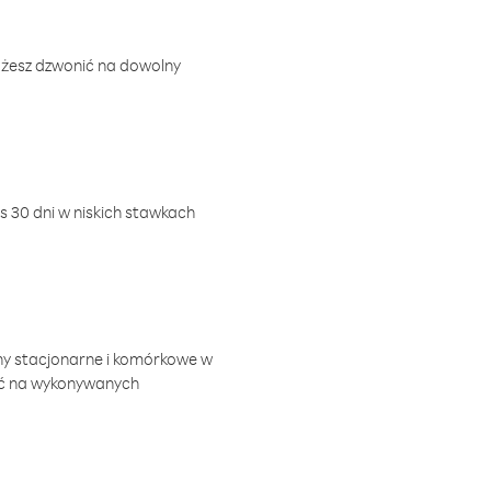
ożesz dzwonić na dowolny
 30 dni w niskich stawkach
ny stacjonarne i komórkowe w
ić na wykonywanych