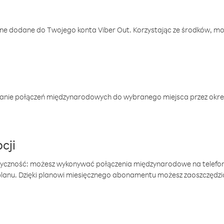
one dodane do Twojego konta Viber Out. Korzystając ze środków, m
anie połączeń międzynarodowych do wybranego miejsca przez okres
cji
tyczność: możesz wykonywać połączenia międzynarodowe na telefo
 planu. Dzięki planowi miesięcznego abonamentu możesz zaoszczędz