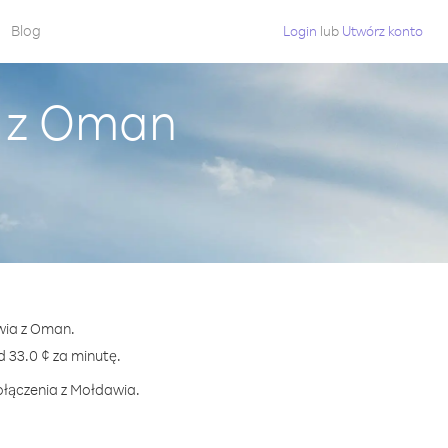
Blog
Login
lub
Utwórz konto
a z Oman
awia z Oman.
33.0 ¢ za minutę.
ołączenia z Mołdawia.