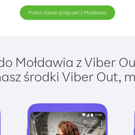
Pokaż stawki połączeń z Mołdawia
o Mołdawia z Viber Out
asz środki Viber Out, m