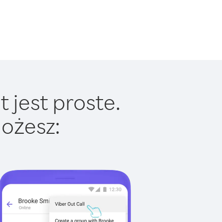
 jest proste.
ożesz: