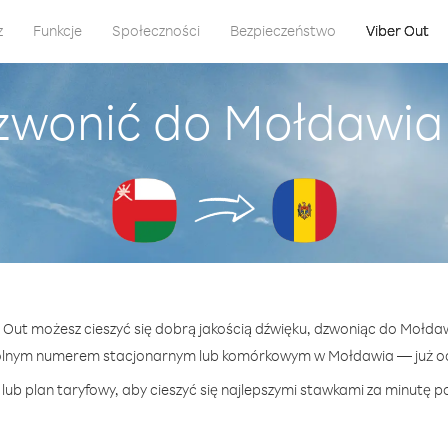
z
Funkcje
Społeczności
Bezpieczeństwo
Viber Out
zwonić do Mołdawi
r Out możesz cieszyć się dobrą jakością dźwięku, dzwoniąc do Mołd
olnym numerem stacjonarnym lub komórkowym w Mołdawia — już od 
lub plan taryfowy, aby cieszyć się najlepszymi stawkami za minutę p