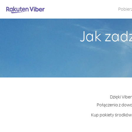
Pobier
Jak zad
Dzięki Vibe
Połączenia z dow
Kup pakiety środków 