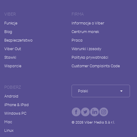
VIBER
FIRMA
Funkcje
Informacje o Viber
Blog
Centrum marek
Bezpieczeństwo
Praca
Viber Out
Warunki i zasady
Stawki
Polityka prywatności
Wsparcie
Customer Complaints Code
POBIERZ
Polski
Android
iPhone & iPad
Windows PC
Mac
©
2026
Viber Media S.à r.l.
Linux