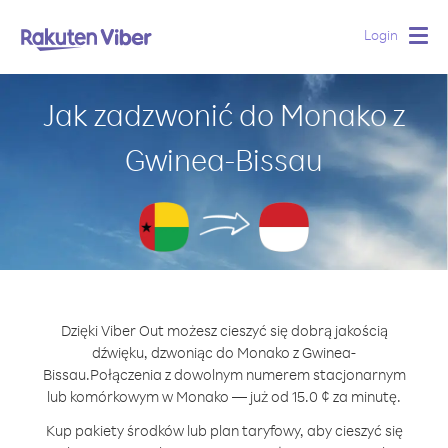
Login
Togg
navig
Jak zadzwonić do Monako z
Gwinea-Bissau
Dzięki Viber Out możesz cieszyć się dobrą jakością
dźwięku, dzwoniąc do Monako z Gwinea-
Bissau.
Połączenia z dowolnym numerem stacjonarnym
lub komórkowym w Monako — już od 15.0 ¢ za minutę.
Kup pakiety środków lub plan taryfowy, aby cieszyć się