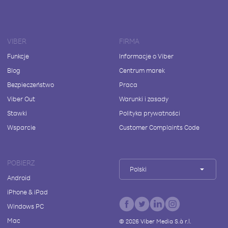
VIBER
FIRMA
Funkcje
Informacje o Viber
Blog
Centrum marek
Bezpieczeństwo
Praca
Viber Out
Warunki i zasady
Stawki
Polityka prywatności
Wsparcie
Customer Complaints Code
POBIERZ
Polski
Android
iPhone & iPad
Windows PC
Mac
©
2026
Viber Media S.à r.l.