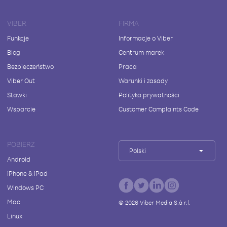
VIBER
FIRMA
Funkcje
Informacje o Viber
Blog
Centrum marek
Bezpieczeństwo
Praca
Viber Out
Warunki i zasady
Stawki
Polityka prywatności
Wsparcie
Customer Complaints Code
POBIERZ
Polski
Android
iPhone & iPad
Windows PC
Mac
©
2026
Viber Media S.à r.l.
Linux