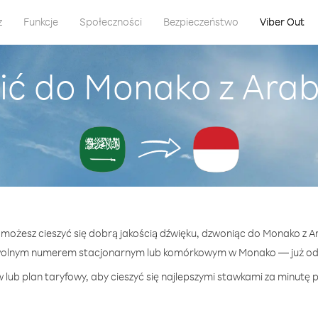
z
Funkcje
Społeczności
Bezpieczeństwo
Viber Out
ić do Monako z Arab
t możesz cieszyć się dobrą jakością dźwięku, dzwoniąc do Monako z A
wolnym numerem stacjonarnym lub komórkowym w Monako — już od 1
 lub plan taryfowy, aby cieszyć się najlepszymi stawkami za minutę 