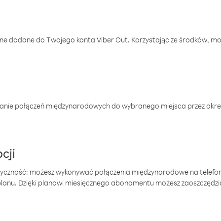
one dodane do Twojego konta Viber Out. Korzystając ze środków, m
anie połączeń międzynarodowych do wybranego miejsca przez okres
cji
tyczność: możesz wykonywać połączenia międzynarodowe na telefo
 planu. Dzięki planowi miesięcznego abonamentu możesz zaoszczędz