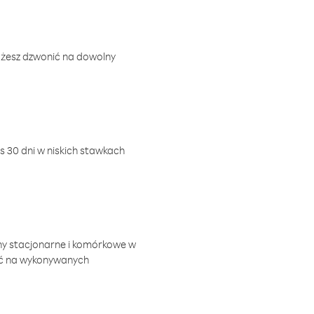
ożesz dzwonić na dowolny
 30 dni w niskich stawkach
ny stacjonarne i komórkowe w
ić na wykonywanych