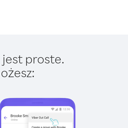
jest proste.
ożesz: