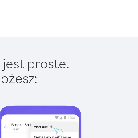
jest proste.
ożesz: