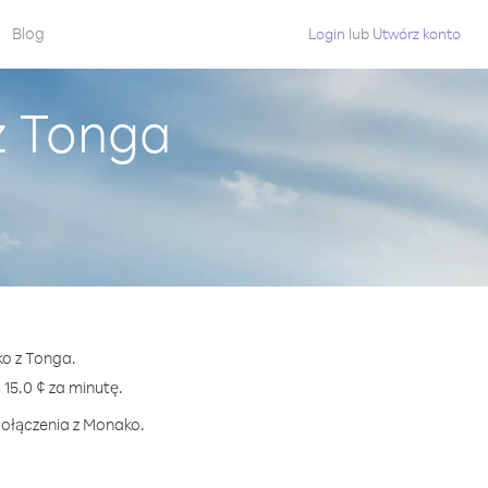
Blog
Login
lub
Utwórz konto
z Tonga
ko z Tonga.
5.0 ¢ za minutę.
połączenia z Monako.