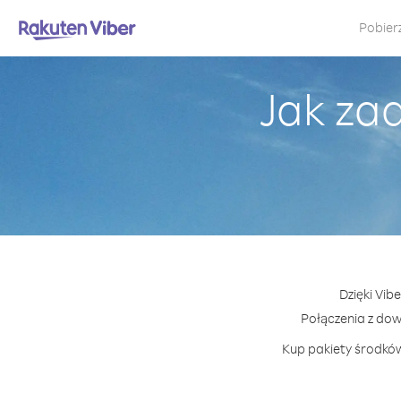
Pobier
Jak za
Dzięki Vib
Połączenia z do
Kup pakiety środków