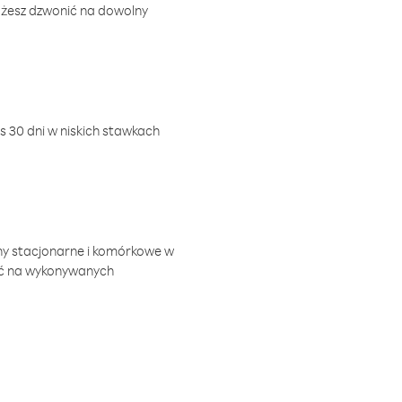
ożesz dzwonić na dowolny
 30 dni w niskich stawkach
ny stacjonarne i komórkowe w
ić na wykonywanych