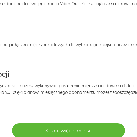
one dodane do Twojego konta Viber Out. Korzystając ze środków, m
anie połączeń międzynarodowych do wybranego miejsca przez okres
cji
tyczność: możesz wykonywać połączenia międzynarodowe na telefo
 planu. Dzięki planowi miesięcznego abonamentu możesz zaoszczędz
Szukaj więcej miejsc