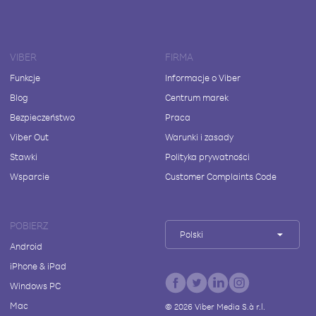
VIBER
FIRMA
Funkcje
Informacje o Viber
Blog
Centrum marek
Bezpieczeństwo
Praca
Viber Out
Warunki i zasady
Stawki
Polityka prywatności
Wsparcie
Customer Complaints Code
POBIERZ
Polski
Android
iPhone & iPad
Windows PC
Mac
©
2026
Viber Media S.à r.l.