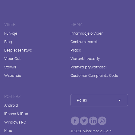
VIBER
FIRMA
Funkcje
Informacje o Viber
Blog
Centrum marek
Bezpieczeństwo
Praca
Viber Out
Warunki i zasady
Stawki
Polityka prywatności
Wsparcie
Customer Complaints Code
POBIERZ
Polski
Android
iPhone & iPad
Windows PC
Mac
©
2026
Viber Media S.à r.l.