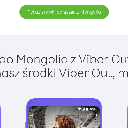
Pokaż stawki połączeń z Mongolia
o Mongolia z Viber Out
asz środki Viber Out, m