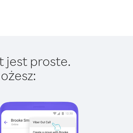
 jest proste.
ożesz: