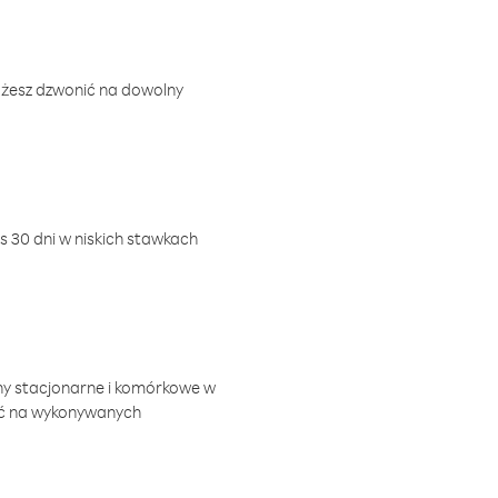
ożesz dzwonić na dowolny
 30 dni w niskich stawkach
ny stacjonarne i komórkowe w
ić na wykonywanych