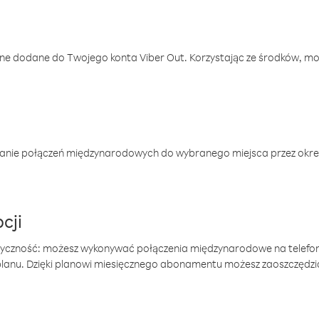
one dodane do Twojego konta Viber Out. Korzystając ze środków, m
anie połączeń międzynarodowych do wybranego miejsca przez okres
cji
tyczność: możesz wykonywać połączenia międzynarodowe na telefo
 planu. Dzięki planowi miesięcznego abonamentu możesz zaoszczędz