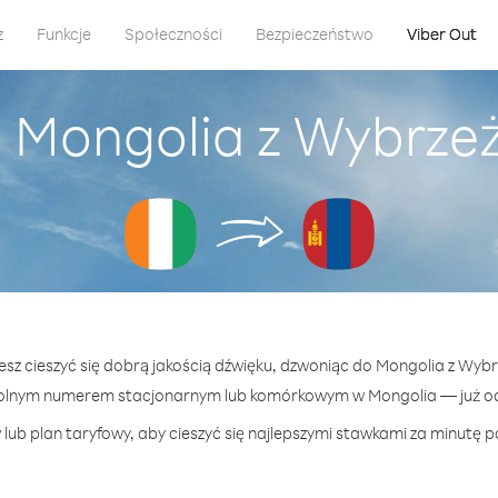
z
Funkcje
Społeczności
Bezpieczeństwo
Viber Out
 Mongolia z Wybrzeż
esz cieszyć się dobrą jakością dźwięku, dzwoniąc do Mongolia z Wybr
olnym numerem stacjonarnym lub komórkowym w Mongolia — już od 
lub plan taryfowy, aby cieszyć się najlepszymi stawkami za minutę p