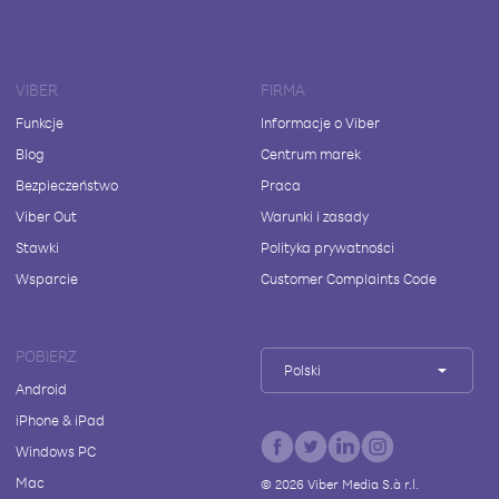
VIBER
FIRMA
Funkcje
Informacje o Viber
Blog
Centrum marek
Bezpieczeństwo
Praca
Viber Out
Warunki i zasady
Stawki
Polityka prywatności
Wsparcie
Customer Complaints Code
POBIERZ
Polski
Android
iPhone & iPad
Windows PC
Mac
©
2026
Viber Media S.à r.l.