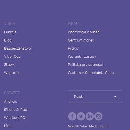
VIBER
FIRMA
Funkcje
Informacje o Viber
Blog
Centrum marek
Bezpieczeństwo
Praca
Viber Out
Warunki i zasady
Stawki
Polityka prywatności
Wsparcie
Customer Complaints Code
POBIERZ
Polski
Android
iPhone & iPad
Windows PC
Mac
©
2026
Viber Media S.à r.l.