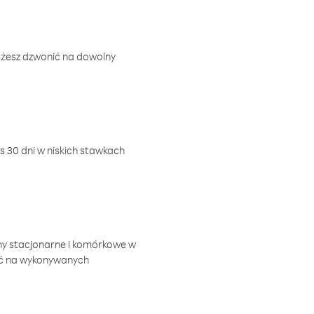
ożesz dzwonić na dowolny
 30 dni w niskich stawkach
ny stacjonarne i komórkowe w
ić na wykonywanych