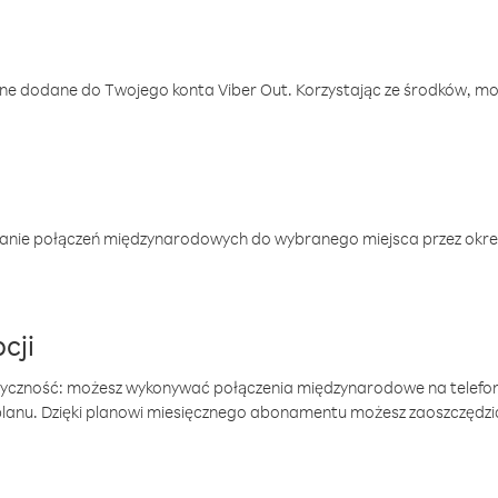
one dodane do Twojego konta Viber Out. Korzystając ze środków, m
anie połączeń międzynarodowych do wybranego miejsca przez okres
cji
tyczność: możesz wykonywać połączenia międzynarodowe na telefo
 planu. Dzięki planowi miesięcznego abonamentu możesz zaoszczędz