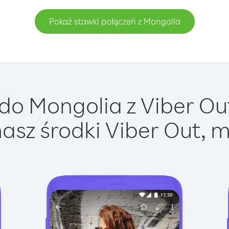
Pokaż stawki połączeń z Mongolia
o Mongolia z Viber Out
asz środki Viber Out, m