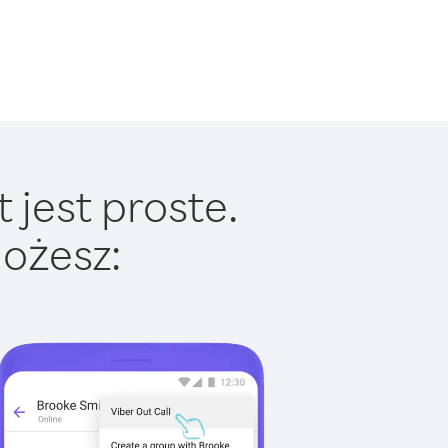
 jest proste.
ożesz: