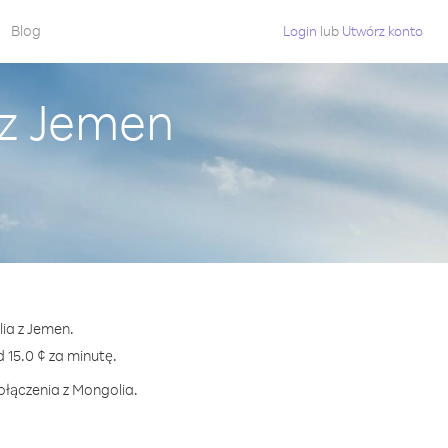
Blog
Login
lub
Utwórz konto
 z Jemen
lia z Jemen.
15.0 ¢ za minutę.
ołączenia z Mongolia.