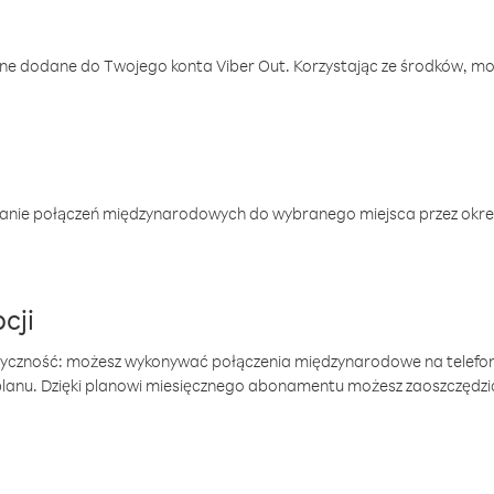
one dodane do Twojego konta Viber Out. Korzystając ze środków, m
anie połączeń międzynarodowych do wybranego miejsca przez okres
cji
tyczność: możesz wykonywać połączenia międzynarodowe na telefo
 planu. Dzięki planowi miesięcznego abonamentu możesz zaoszczędz