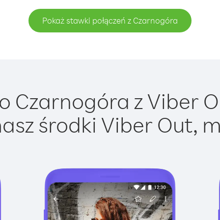
Pokaż stawki połączeń z Czarnogóra
 Czarnogóra z Viber Ou
asz środki Viber Out, m