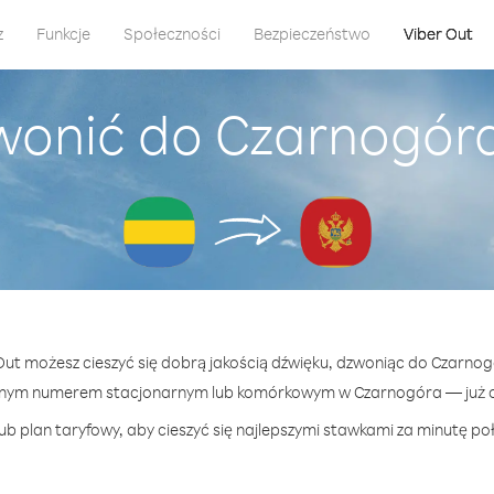
z
Funkcje
Społeczności
Bezpieczeństwo
Viber Out
wonić do Czarnogór
 Out możesz cieszyć się dobrą jakością dźwięku, dzwoniąc do Czarno
lnym numerem stacjonarnym lub komórkowym w Czarnogóra — już od
ub plan taryfowy, aby cieszyć się najlepszymi stawkami za minutę po