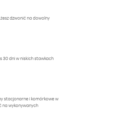
ożesz dzwonić na dowolny
 30 dni w niskich stawkach
ny stacjonarne i komórkowe w
ić na wykonywanych