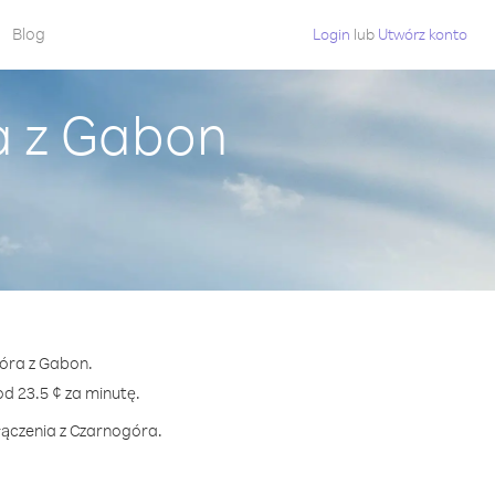
Blog
Login
lub
Utwórz konto
a z Gabon
góra z Gabon.
 23.5 ¢ za minutę.
łączenia z Czarnogóra.