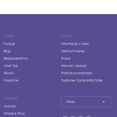
VIBER
FIRMA
Funkcje
Informacje o Viber
Blog
Centrum marek
Bezpieczeństwo
Praca
Viber Out
Warunki i zasady
Stawki
Polityka prywatności
Wsparcie
Customer Complaints Code
POBIERZ
Polski
Android
iPhone & iPad