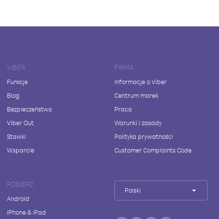
VIBER
FIRMA
Funkcje
Informacje o Viber
Blog
Centrum marek
Bezpieczeństwo
Praca
Viber Out
Warunki i zasady
Stawki
Polityka prywatności
Wsparcie
Customer Complaints Code
POBIERZ
Polski
Android
iPhone & iPad