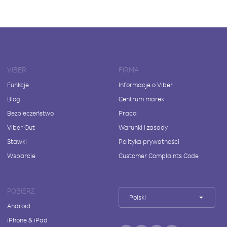
VIBER
FIRMA
Funkcje
Informacje o Viber
Blog
Centrum marek
Bezpieczeństwo
Praca
Viber Out
Warunki i zasady
Stawki
Polityka prywatności
Wsparcie
Customer Complaints Code
POBIERZ
Polski
Android
iPhone & iPad