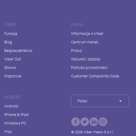
VIBER
FIRMA
Funkcje
Informacje o Viber
Blog
Centrum marek
Bezpieczeństwo
Praca
Viber Out
Warunki i zasady
Stawki
Polityka prywatności
Wsparcie
Customer Complaints Code
POBIERZ
Polski
Android
iPhone & iPad
Windows PC
Mac
©
2026
Viber Media S.à r.l.