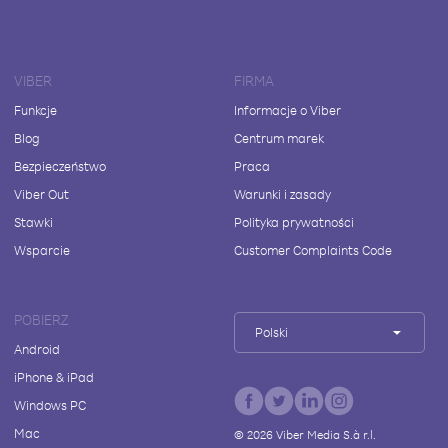
VIBER
FIRMA
Funkcje
Informacje o Viber
Blog
Centrum marek
Bezpieczeństwo
Praca
Viber Out
Warunki i zasady
Stawki
Polityka prywatności
Wsparcie
Customer Complaints Code
POBIERZ
Polski
Android
iPhone & iPad
Windows PC
Mac
©
2026
Viber Media S.à r.l.