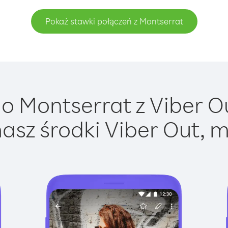
Pokaż stawki połączeń z Montserrat
 Montserrat z Viber Ou
asz środki Viber Out, m