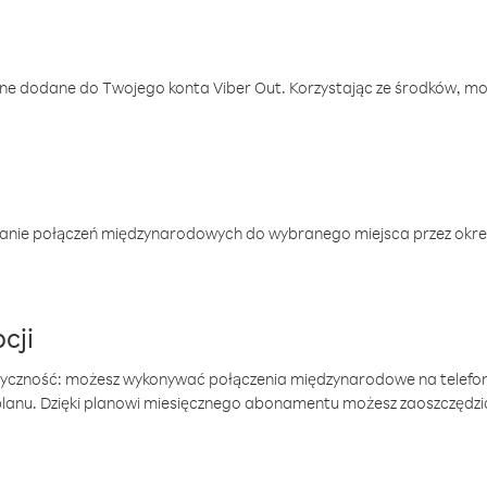
one dodane do Twojego konta Viber Out. Korzystając ze środków, m
anie połączeń międzynarodowych do wybranego miejsca przez okres
cji
tyczność: możesz wykonywać połączenia międzynarodowe na telefo
 planu. Dzięki planowi miesięcznego abonamentu możesz zaoszczędz