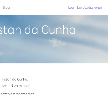
Blog
Login
lub
Utwórz konto
istan da Cunha
 Tristan da Cunha.
 36.0 ¢ za minutę.
łączenia z Montserrat.