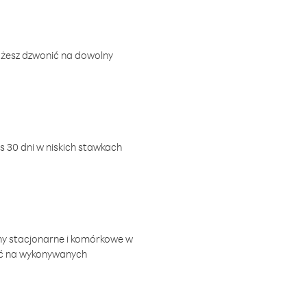
ożesz dzwonić na dowolny
 30 dni w niskich stawkach
ny stacjonarne i komórkowe w
ić na wykonywanych