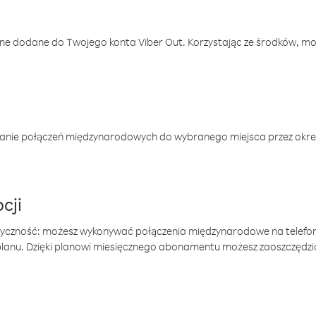
one dodane do Twojego konta Viber Out. Korzystając ze środków, m
anie połączeń międzynarodowych do wybranego miejsca przez okres
cji
tyczność: możesz wykonywać połączenia międzynarodowe na telefo
 planu. Dzięki planowi miesięcznego abonamentu możesz zaoszczędz