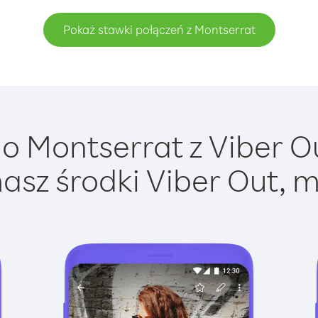
Pokaż stawki połączeń z Montserrat
 Montserrat z Viber Ou
asz środki Viber Out, m