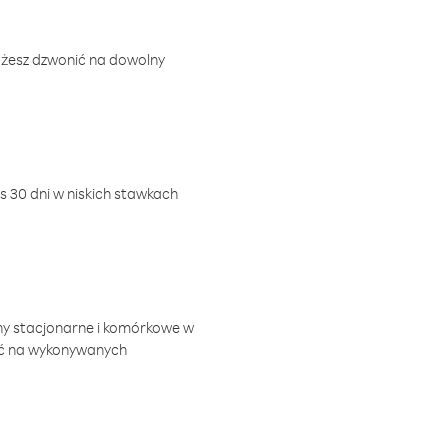
ożesz dzwonić na dowolny
 30 dni w niskich stawkach
ny stacjonarne i komórkowe w
ić na wykonywanych