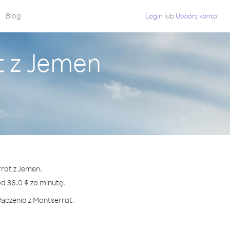
Blog
Login
lub
Utwórz konto
t z Jemen
rrat z Jemen.
 36.0 ¢ za minutę.
łączenia z Montserrat.