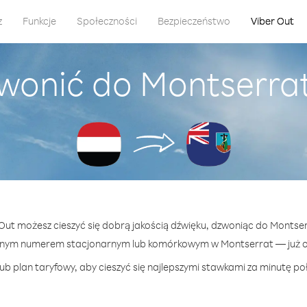
z
Funkcje
Społeczności
Bezpieczeństwo
Viber Out
wonić do Montserra
 Out możesz cieszyć się dobrą jakością dźwięku, dzwoniąc do Montse
lnym numerem stacjonarnym lub komórkowym w Montserrat — już od
ub plan taryfowy, aby cieszyć się najlepszymi stawkami za minutę po