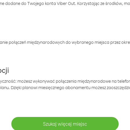
one dodane do Twojego konta Viber Out. Korzystając ze środków, m
anie połączeń międzynarodowych do wybranego miejsca przez okres
cji
tyczność: możesz wykonywać połączenia międzynarodowe na telefo
 planu. Dzięki planowi miesięcznego abonamentu możesz zaoszczędz
Szukaj więcej miejsc