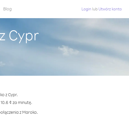
Blog
Login
lub
Utwórz konto
z Cypr
ko z Cypr.
0.6 ¢ za minutę.
połączenia z Maroko.