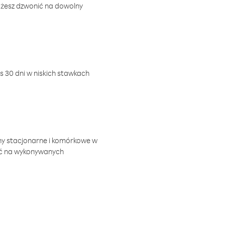
ożesz dzwonić na dowolny
 30 dni w niskich stawkach
ny stacjonarne i komórkowe w
ić na wykonywanych