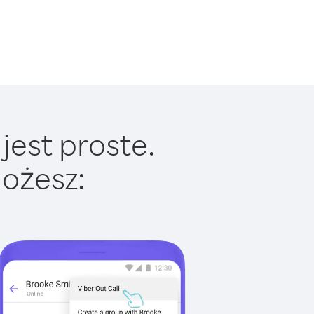
jest proste.
ożesz: