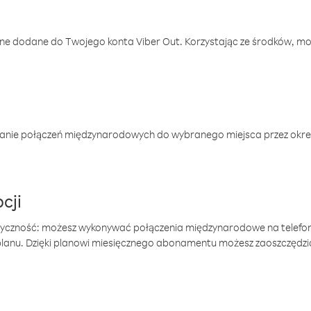
one dodane do Twojego konta Viber Out. Korzystając ze środków, m
anie połączeń międzynarodowych do wybranego miejsca przez okres
cji
tyczność: możesz wykonywać połączenia międzynarodowe na telefo
 planu. Dzięki planowi miesięcznego abonamentu możesz zaoszczędz