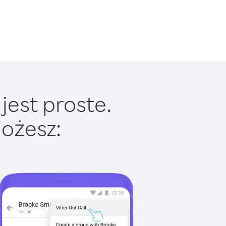
jest proste.
ożesz: