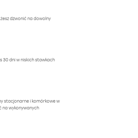
ożesz dzwonić na dowolny
 30 dni w niskich stawkach
ny stacjonarne i komórkowe w
ić na wykonywanych