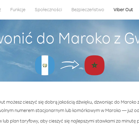
z
Funkcje
Społeczności
Bezpieczeństwo
Viber Out
wonić do Maroko z 
 Out możesz cieszyć się dobrą jakością dźwięku, dzwoniąc do Maroko
wolnym numerem stacjonarnym lub komórkowym w Maroko — już od 
 lub plan taryfowy, aby cieszyć się najlepszymi stawkami za minutę 