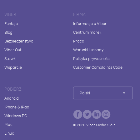
VIBER
FIRMA
Funkcje
Informacje o Viber
Blog
Centrum marek
Bezpieczeństwo
Praca
Viber Out
Warunki i zasady
Stawki
Polityka prywatności
Wsparcie
Customer Complaints Code
POBIERZ
Polski
Android
iPhone & iPad
Windows PC
Mac
©
2026
Viber Media S.à r.l.
Linux